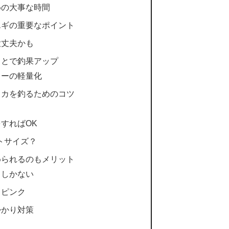
めの大事な時間
エギの重要なポイント
大丈夫かも
ことで釣果アップ
カーの軽量化
イカを釣るためのコツ
すればOK
トサイズ？
められるのもメリット
るしかない
とピンク
掛かり対策
る