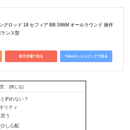
ギングロッド 18 セフィア BB S86M オールラウンド 操作
バランス型
楽天市場で見る
Yahoo!ショッピングで見る
次
いと釣れない？
クオリティ
と思う
が少し心配