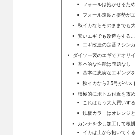
フォールは抱かせるた
フォール速度と姿勢が
秋イカならそのままでも
安いエギでも改造をする
エギ改造の定番？シン
ダイソー製のエギでアオリ
基本的な性能は問題なし
基本に忠実なエギングを
秋イカなら2.5号がベス
積極的にボトム付近を攻
これはもう大人買いす
鉄板カラーはオレンジ
カンナを少し加工して根
イカは上から抱いてく