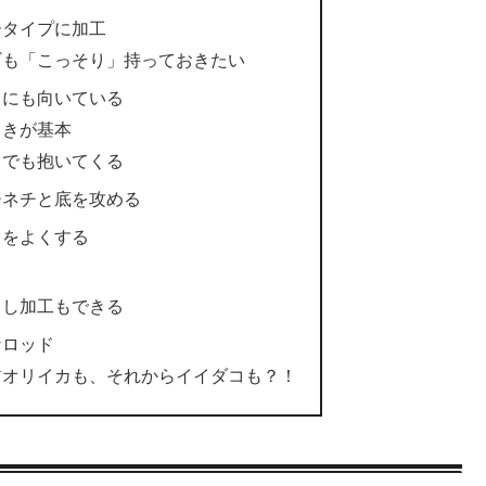
ータイプに加工
ギも「こっそり」持っておきたい
りにも向いている
引きが基本
イでも抱いてくる
チネチと底を攻める
しをよくする
るし加工もできる
なロッド
アオリイカも、それからイイダコも？！